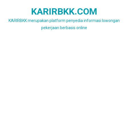
Skip
KARIRBKK.COM
to
content
KARIRBKK merupakan platform penyedia informasi lowongan
pekerjaan berbasis online