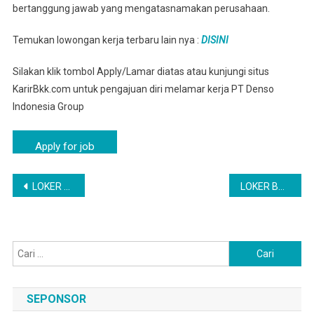
bertanggung jawab yang mengatasnamakan perusahaan.
Temukan lowongan kerja terbaru lain nya :
DISINI
Silakan klik tombol Apply/Lamar diatas atau kunjungi situs
KarirBkk.com untuk pengajuan diri melamar kerja PT Denso
Indonesia Group
Navigasi
LOKER PT DENSO BANDUNG TERBARU TAHUN 2025
LOKER BANGIL VIA ONLINE – LOWONGAN PT DENSO INDONESIA LULUSAN SMA SMK
pos
Cari
untuk:
SEPONSOR