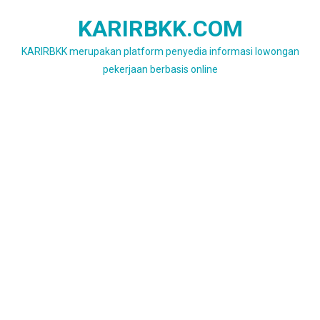
Skip
KARIRBKK.COM
to
content
KARIRBKK merupakan platform penyedia informasi lowongan
pekerjaan berbasis online