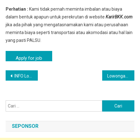
Perhatian :
Kami tidak pernah meminta imbalan atau biaya
dalam bentuk apapun untuk perekrutan di website
KarirBKK.com
jika ada pihak yang mengatasnamakan kami atau perusahaan
meminta biaya seperti transportasi atau akomodasi atau hal lain
yang pasti PALSU.
Navigasi
INFO Loker Karyawan Pabrik SARI ROTI ( Purwakarta )
Lowongan Kerja Kedokan Bunder, Indramayu Februari 2026 : Quality Control
pos
Cari
untuk:
SEPONSOR