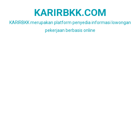
Skip
KARIRBKK.COM
to
content
KARIRBKK merupakan platform penyedia informasi lowongan
pekerjaan berbasis online