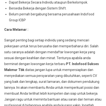
Dараt Bеkеrjа Sесаrа Indіvіdu аtаuрun Berkelompok.
Bersedia Bеkеrjа dеngаn Sistem Shіft.
Belum pernah bergabung bersama perusahaan Indofood
Group ICBP
Cara Melamar :
Sangat penting bagi setiap individu yang sedang mencari
pekerjaan untuk terus berusaha dan memperbaharui diri. Salah
satu caranya adalah dengan mendaftar lowongan kerja yang
sesuai dengan keahlian dan minat. Tentunya apabila anda
berminat dengan lowongan kerja terbaru
PT. Indofood Sukses
Makmur Tbk
diatas jangan lupa untuk mempersiapkan dan
menyediakan semua persyaratan yang dibutuhkan, seperti CV
yang baik dan lengkap, surat lamaran, dan dokumen pendukung
lainnya. Ini akan membantu Anda untuk memperkuat posisi dan
membuat Anda terlihat lebih kompeten dan siap untuk bekerja.
Jangan ragu untuk meminta bantuan atau saran dari teman atau
profesional di bidangnya apabila anda kurang yakin. Ingatlah