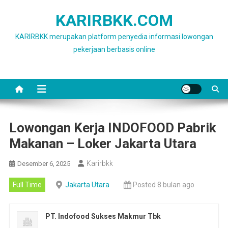
Skip
KARIRBKK.COM
to
content
KARIRBKK merupakan platform penyedia informasi lowongan
pekerjaan berbasis online
Lowongan Kerja INDOFOOD Pabrik
Makanan – Loker Jakarta Utara
Karirbkk
Desember 6, 2025
Full Time
Jakarta Utara
Posted 8 bulan ago
PT. Indofood Sukses Makmur Tbk