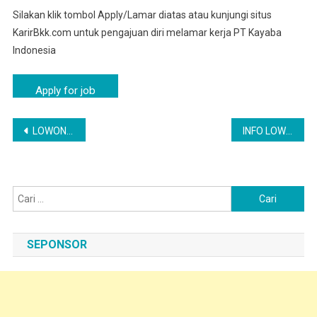
Silakan klik tombol Apply/Lamar diatas atau kunjungi situs
KarirBkk.com untuk pengajuan diri melamar kerja PT Kayaba
Indonesia
Navigasi
LOWONGAN PEKERJAAN FRESH GRADUATE PT KAYABA INDONESIA GROBOGAN | LOKER GROBOGAN SMK
INFO LOWONGAN KERJA DI KARANGANYAR PT KAYABA INDONESIA VIA EMAIL 2025
pos
Cari
untuk:
SEPONSOR