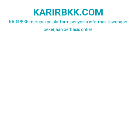
Skip
KARIRBKK.COM
to
content
KARIRBKK merupakan platform penyedia informasi lowongan
pekerjaan berbasis online