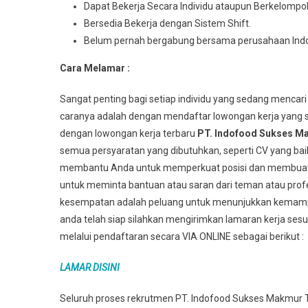
Dараt Bеkеrjа Sесаrа Indіvіdu аtаuрun Berkelompo
Bersedia Bеkеrjа dеngаn Sistem Shіft.
Belum pernah bergabung bersama perusahaan Ind
Cara Melamar :
Sangat penting bagi setiap individu yang sedang mencari
caranya adalah dengan mendaftar lowongan kerja yang s
dengan lowongan kerja terbaru
PT. Indofood Sukses M
semua persyaratan yang dibutuhkan, seperti CV yang bai
membantu Anda untuk memperkuat posisi dan membuat An
untuk meminta bantuan atau saran dari teman atau profes
kesempatan adalah peluang untuk menunjukkan kemampu
anda telah siap silahkan mengirimkan lamaran kerja sesu
melalui pendaftaran secara VIA ONLINE sebagai berikut :
LAMAR DISINI
Seluruh proses rekrutmen PT. Indofood Sukses Makmur Tb