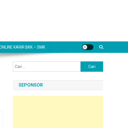
NLINE KARIR BKK – SMK
Cari
untuk:
SEPONSOR