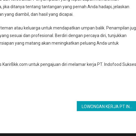
jika ditanya tentang tantangan yang pernah Anda hadapi, jelaskan
n yang diambil, dan hasil yang dicapai.
teman atau keluarga untuk mendapatkan umpan balik. Penampilan ju
ng sesuai dan profesional. Berdiri dengan percaya diri, tunjukkan
rsiapan yang matang akan meningkatkan peluang Anda untuk
us KarirBkk.com untuk pengajuan diri melamar kerja PT. Indofood Sukse
LOWONGAN KERJA PT INDOFOOD CBP SUKSES MAKMUR TBK – KARIR BKK NGAWI