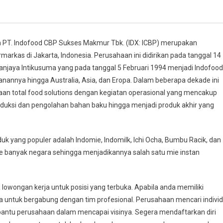
 PT. Indofood CBP Sukses Makmur Tbk. (IDX: ICBP) merupakan
rkas di Jakarta, Indonesia. Perusahaan ini didirikan pada tanggal 14
jaya Intikusuma yang pada tanggal 5 Februari 1994 menjadi Indofood
nnya hingga Australia, Asia, dan Eropa. Dalam beberapa dekade ini
aan total food solutions dengan kegiatan operasional yang mencakup
oduksi dan pengolahan bahan baku hingga menjadi produk akhir yang
k yang populer adalah Indomie, Indomilk, Ichi Ocha, Bumbu Racik, dan
 ke banyak negara sehingga menjadikannya salah satu mie instan
owongan kerja untuk posisi yang terbuka. Apabila anda memiliki
da untuk bergabung dengan tim profesional. Perusahaan mencari indivi
antu perusahaan dalam mencapai visinya. Segera mendaftarkan diri