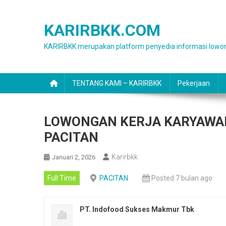
Skip
to
KARIRBKK.COM
content
KARIRBKK merupakan platform penyedia informasi lowon
TENTANG KAMI – KARIRBKK
Pekerjaan
LOWONGAN KERJA KARYAWAN
PACITAN
Karirbkk
Januari 2, 2026
Full Time
PACITAN
Posted 7 bulan ago
PT. Indofood Sukses Makmur Tbk