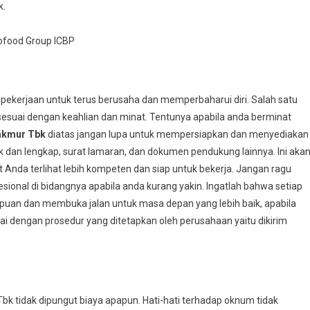
k.
ofood Group ICBP
 pekerjaan untuk terus berusaha dan memperbaharui diri. Salah satu
esuai dengan keahlian dan minat. Tentunya apabila anda berminat
akmur Tbk
diatas jangan lupa untuk mempersiapkan dan menyediakan
k dan lengkap, surat lamaran, dan dokumen pendukung lainnya. Ini aka
da terlihat lebih kompeten dan siap untuk bekerja. Jangan ragu
ional di bidangnya apabila anda kurang yakin. Ingatlah bahwa setiap
an dan membuka jalan untuk masa depan yang lebih baik, apabila
ai dengan prosedur yang ditetapkan oleh perusahaan yaitu dikirim
k tidak dipungut biaya apapun. Hati-hati terhadap oknum tidak