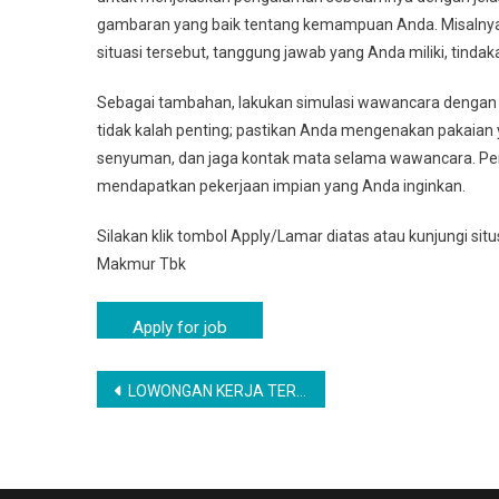
gambaran yang baik tentang kemampuan Anda. Misalnya, 
situasi tersebut, tanggung jawab yang Anda miliki, tindaka
Sebagai tambahan, lakukan simulasi wawancara dengan 
tidak kalah penting; pastikan Anda mengenakan pakaian ya
senyuman, dan jaga kontak mata selama wawancara. Pe
mendapatkan pekerjaan impian yang Anda inginkan.
Silakan klik tombol Apply/Lamar diatas atau kunjungi sit
Makmur Tbk
Navigasi
LOWONGAN KERJA TERBARU PAMEKASAN TAHUN 2025 | LOKER PAMEKASAN TERBARU
pos