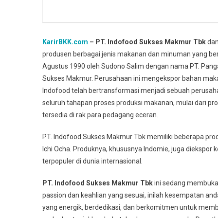
KarirBKK.com
– PT. Indofood Sukses Makmur Tbk
dan
produsen berbagai jenis makanan dan minuman yang berma
Agustus 1990 oleh Sudono Salim dengan nama PT. Pangan
Sukses Makmur. Perusahaan ini mengekspor bahan makana
Indofood telah bertransformasi menjadi sebuah perusah
seluruh tahapan proses produksi makanan, mulai dari pr
tersedia di rak para pedagang eceran.
PT. Indofood Sukses Makmur Tbk memiliki beberapa produ
Ichi Ocha. Produknya, khususnya Indomie, juga diekspor
terpopuler di dunia internasional.
PT. Indofood Sukses Makmur Tbk
ini sedang membuka l
passion dan keahlian yang sesuai, inilah kesempatan an
yang energik, berdedikasi, dan berkomitmen untuk memb