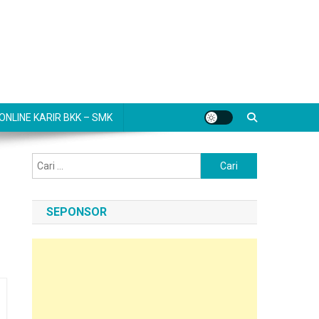
NLINE KARIR BKK – SMK
Cari
untuk:
SEPONSOR