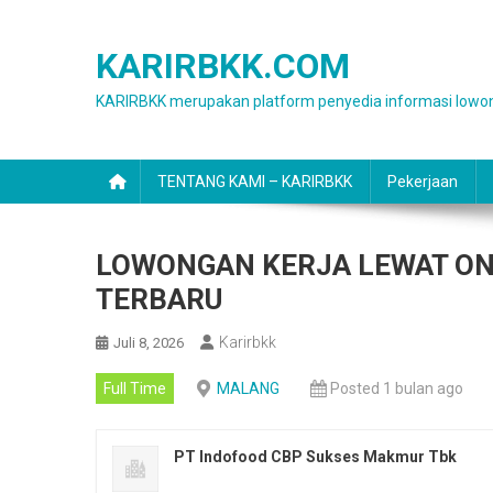
Skip
to
KARIRBKK.COM
content
KARIRBKK merupakan platform penyedia informasi lowon
TENTANG KAMI – KARIRBKK
Pekerjaan
LOWONGAN KERJA LEWAT ON
TERBARU
Karirbkk
Juli 8, 2026
Full Time
MALANG
Posted 1 bulan ago
PT Indofood CBP Sukses Makmur Tbk