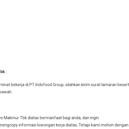
bk :
inat bekerja di PT Indofood Group, silahkan kirim surat lamaran beser
ibawah.
es Makmur Tbk diatas bermanfaat bagi anda, dan ingin
engcopy informasi lowongan kerja diatas, Tetapi kami mohon dengan