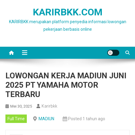
Skip
KARIRBKK.COM
to
content
KARIRBKK merupakan platform penyedia informasi lowongan
pekerjaan berbasis online
LOWONGAN KERJA MADIUN JUNI
2025 PT YAMAHA MOTOR
TERBARU
Karirbkk
Mei 30, 2025
Full Time
MADIUN
Posted 1 tahun ago