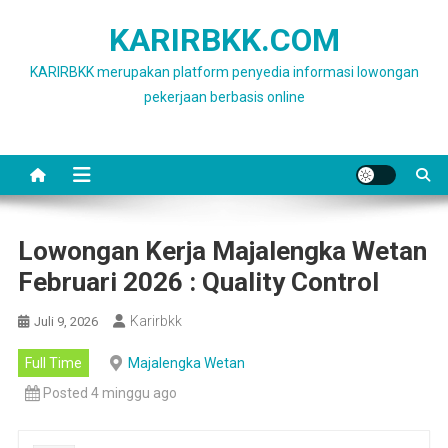
Skip
KARIRBKK.COM
to
content
KARIRBKK merupakan platform penyedia informasi lowongan
pekerjaan berbasis online
Lowongan Kerja Majalengka Wetan
Februari 2026 : Quality Control
Karirbkk
Juli 9, 2026
Full Time
Majalengka Wetan
Posted 4 minggu ago