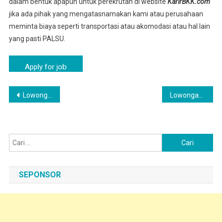
dalam bentuk apapun untuk perekrutan di website
KarirBKK.com
jika ada pihak yang mengatasnamakan kami atau perusahaan
meminta biaya seperti transportasi atau akomodasi atau hal lain
yang pasti PALSU.
Navigasi
Lowongan Kerja Hari ini Cirebon 2026 PT Nippon Indosari (SARI ROTI)
Lowongan Pekerjaan PT Nippon Indosari Majalengka Kulon Pendaftaran online
pos
Cari
untuk:
SEPONSOR