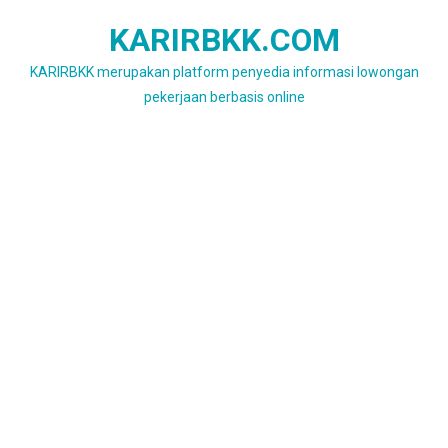
Skip
KARIRBKK.COM
to
content
KARIRBKK merupakan platform penyedia informasi lowongan
pekerjaan berbasis online