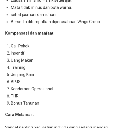
Lulusan min smu – smk sederajat.
Mata tidak minus dan buta warna.
sehat jasmani dan rohani.
Bersedia ditempatkan diperusahaan Wings Group
Kompensasi dan manfaat
Gaji Pokok
Insentif
Uang Makan
Training
Jenjang Karir
BPJS
Kendaraan Operasional
THR
Bonus Tahunan
Cara Melamar :
Sangat penting bagi setiap individu yang sedang mencari