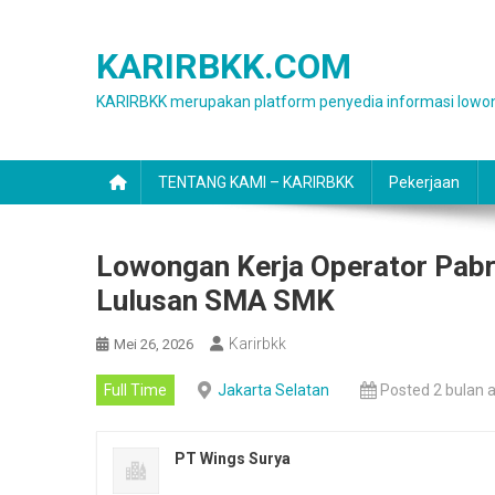
Skip
to
KARIRBKK.COM
content
KARIRBKK merupakan platform penyedia informasi lowon
TENTANG KAMI – KARIRBKK
Pekerjaan
Lowongan Kerja Operator Pabr
Lulusan SMA SMK
Karirbkk
Mei 26, 2026
Full Time
Jakarta Selatan
Posted 2 bulan 
PT Wings Surya