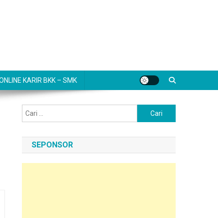
NLINE KARIR BKK – SMK
Cari
untuk:
SEPONSOR