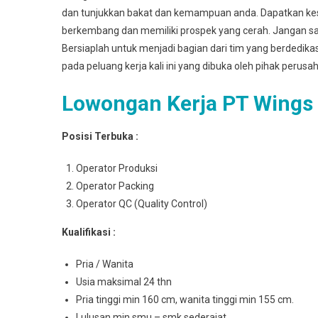
dan tunjukkan bakat dan kemampuan anda. Dapatkan k
berkembang dan memiliki prospek yang cerah. Jangan sa
Bersiaplah untuk menjadi bagian dari tim yang berdedik
pada peluang kerja kali ini yang dibuka oleh pihak perusa
Lowongan Kerja PT Wings
Posisi Terbuka :
Operator Produksi
Operator Packing
Operator QC (Quality Control)
Kualifikasi :
Pria / Wanita
Usia maksimal 24 thn
Pria tinggi min 160 cm, wanita tinggi min 155 cm.
Lulusan min smu – smk sederajat.