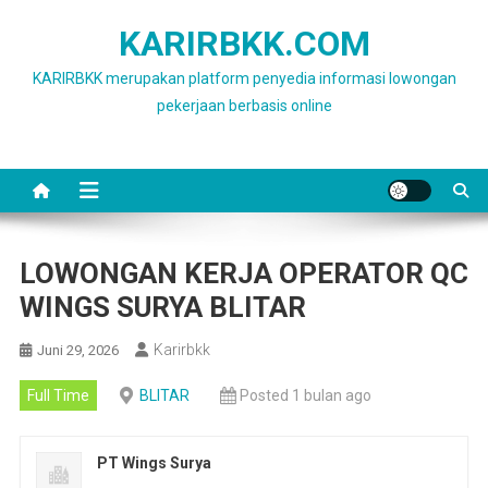
Skip
KARIRBKK.COM
to
content
KARIRBKK merupakan platform penyedia informasi lowongan
pekerjaan berbasis online
LOWONGAN KERJA OPERATOR QC
WINGS SURYA BLITAR
Karirbkk
Juni 29, 2026
Full Time
BLITAR
Posted 1 bulan ago
PT Wings Surya