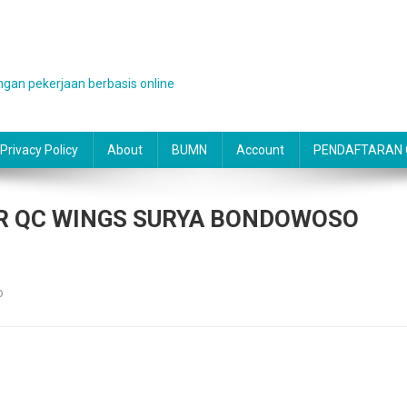
gan pekerjaan berbasis online
Privacy Policy
About
BUMN
Account
PENDAFTARAN O
R QC WINGS SURYA BONDOWOSO
o