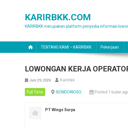
Skip
to
KARIRBKK.COM
content
KARIRBKK merupakan platform penyedia informasi lowon
TENTANG KAMI – KARIRBKK
Pekerjaan
LOWONGAN KERJA OPERATO
Karirbkk
Juni 29, 2026
Full Time
BONDOWOSO
Posted 1 bulan ag
PT Wings Surya