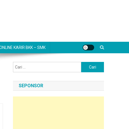
NLINE KARIR BKK – SMK
Cari
untuk:
SEPONSOR