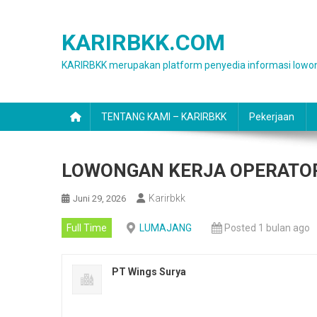
Skip
to
KARIRBKK.COM
content
KARIRBKK merupakan platform penyedia informasi lowon
TENTANG KAMI – KARIRBKK
Pekerjaan
LOWONGAN KERJA OPERATOR
Karirbkk
Juni 29, 2026
Full Time
LUMAJANG
Posted 1 bulan ago
PT Wings Surya