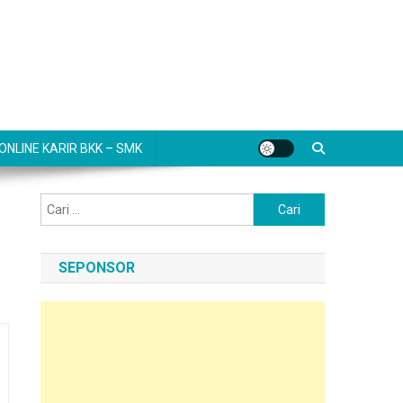
NLINE KARIR BKK – SMK
Cari
untuk:
SEPONSOR