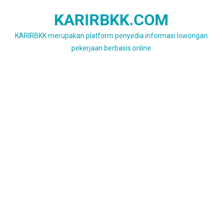
Skip
KARIRBKK.COM
to
content
KARIRBKK merupakan platform penyedia informasi lowongan
pekerjaan berbasis online