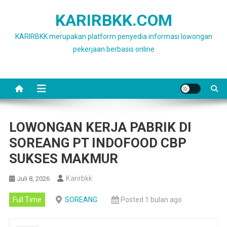
Skip
KARIRBKK.COM
to
content
KARIRBKK merupakan platform penyedia informasi lowongan
pekerjaan berbasis online
LOWONGAN KERJA PABRIK DI
SOREANG PT INDOFOOD CBP
SUKSES MAKMUR
Karirbkk
Juli 8, 2026
Full Time
SOREANG
Posted 1 bulan ago