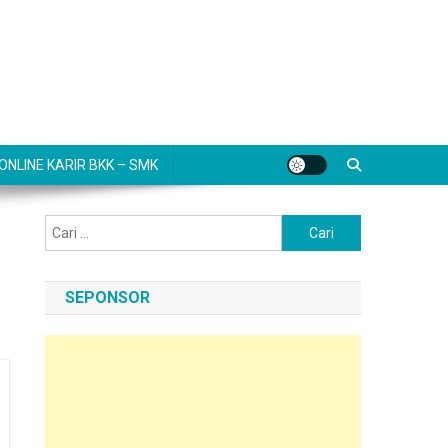
NLINE KARIR BKK – SMK
Cari
untuk:
SEPONSOR