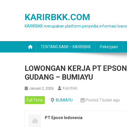
Skip
to
KARIRBKK.COM
content
KARIRBKK merupakan platform penyedia informasi lowon
TENTANG KAMI – KARIRBKK
Pekerjaan
LOWONGAN KERJA PT EPSON 
GUDANG – BUMIAYU
Karirbkk
Januari 2, 2026
Full Time
BUMIAYU
Posted 7 bulan ago
PT Epson Indonesia