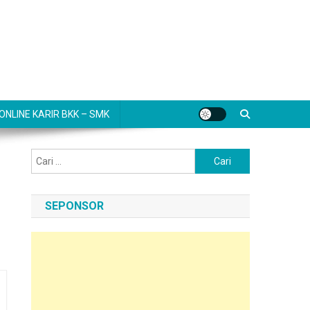
NLINE KARIR BKK – SMK
Cari
untuk:
SEPONSOR