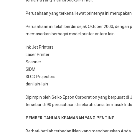
ternama yang memproduksi Printer.
Perusahaan yang terkenal lewat printenya ini merupakan
Perusahaan ini telah berdiri sejak Oktober 2000, dengan
memasarkan berbagai model printer antara lain:
Ink Jet Printers
Laser Printer
Scanner
SIDM
3LCD Projectors
dan lain-lain
Dipimpin oleh Seiko Epson Corporation yang berpusat di 
tersebar di 90 perusahaan di seluruh dunia termasuk Indo
PEMBERITAHUAN KEAMANAN YANG PENTING
Berhati-hatilah terhadap iklan yang mengharuskan And