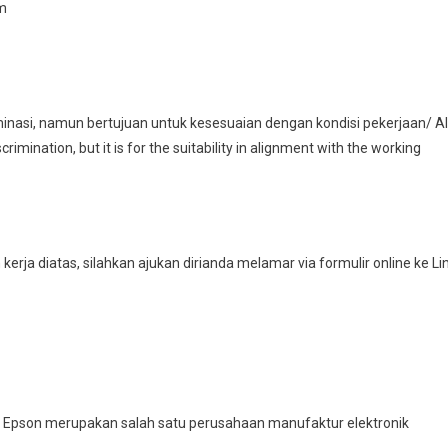
Cm
inasi, namun bertujuan untuk kesesuaian dengan kondisi pekerjaan/ Al
imination, but it is for the suitability in alignment with the working
kerja diatas, silahkan ajukan dirianda melamar via formulir online ke Li
 PT Epson merupakan salah satu perusahaan manufaktur elektronik