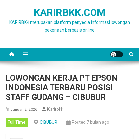
Skip
KARIRBKK.COM
to
content
KARIRBKK merupakan platform penyedia informasi lowongan
pekerjaan berbasis online
LOWONGAN KERJA PT EPSON
INDONESIA TERBARU POSISI
STAFF GUDANG – CIBUBUR
Karirbkk
Januari 2, 2026
Full Time
CIBUBUR
Posted 7 bulan ago