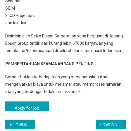
Scanner
SIDM
3LCD Projectors
dan lain-lain
Dipimpin oleh Seiko Epson Corporation yang berpusat di Jepang,
Epson Group terdiri dari kurang lebih 67000 karyawan yang
tersebar di 90 perusahaan di seluruh dunia termasuk Indonesia.
PEMBERITAHUAN KEAMANAN YANG PENTING
Berhati-hatilah terhadap iklan yang mengharuskan Anda
mengeluarkan biaya untuk melamar atau memproses lamaran,
atau yang terdengar terlalu muluk-muluk.
Navigasi
LOWONGAN KERJA PT EPSON INDONESIA PABRIK ELEKTRONIK CIKARANG SELATAN
LOWONGAN KERJA PT EPSON LULUSAN SMA SMK | LOKER TAMBUN UTARA TERBARU