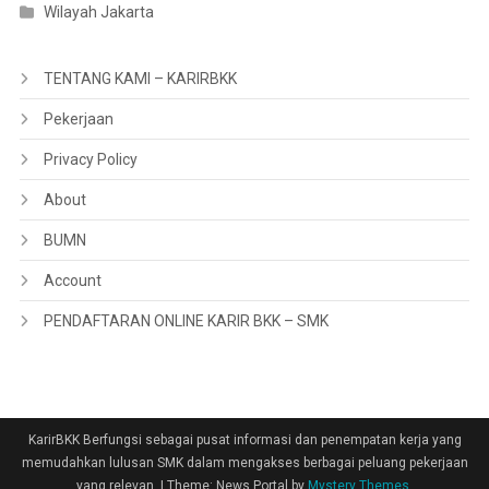
Wilayah Jakarta
TENTANG KAMI – KARIRBKK
Pekerjaan
Privacy Policy
About
BUMN
Account
PENDAFTARAN ONLINE KARIR BKK – SMK
KarirBKK Berfungsi sebagai pusat informasi dan penempatan kerja yang
memudahkan lulusan SMK dalam mengakses berbagai peluang pekerjaan
yang relevan.
|
Theme: News Portal by
Mystery Themes
.