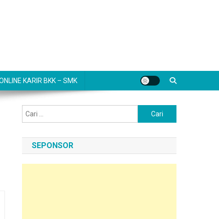
NLINE KARIR BKK – SMK
Cari
untuk:
SEPONSOR