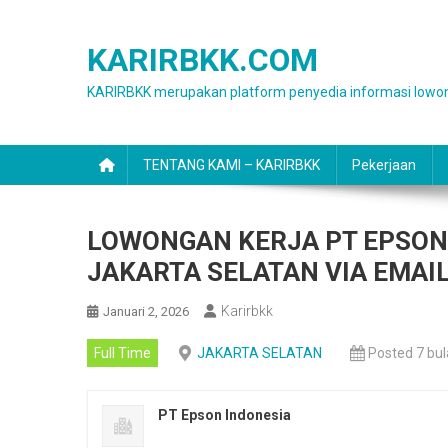
Skip
to
KARIRBKK.COM
content
KARIRBKK merupakan platform penyedia informasi lowon
TENTANG KAMI – KARIRBKK
Pekerjaan
LOWONGAN KERJA PT EPSON 
JAKARTA SELATAN VIA EMAIL
Karirbkk
Januari 2, 2026
Full Time
JAKARTA SELATAN
Posted 7 bu
PT Epson Indonesia