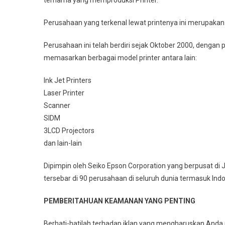
ternama yang memproduksi Printer.
Perusahaan yang terkenal lewat printenya ini merupakan
Perusahaan ini telah berdiri sejak Oktober 2000, dengan
memasarkan berbagai model printer antara lain:
Ink Jet Printers
Laser Printer
Scanner
SIDM
3LCD Projectors
dan lain-lain
Dipimpin oleh Seiko Epson Corporation yang berpusat di 
tersebar di 90 perusahaan di seluruh dunia termasuk Indo
PEMBERITAHUAN KEAMANAN YANG PENTING
Berhati-hatilah terhadap iklan yang mengharuskan And