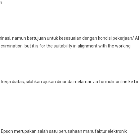
Cm
inasi, namun bertujuan untuk kesesuaian dengan kondisi pekerjaan/ Al
imination, but it is for the suitability in alignment with the working
kerja diatas, silahkan ajukan dirianda melamar via formulir online ke Li
 PT Epson merupakan salah satu perusahaan manufaktur elektronik