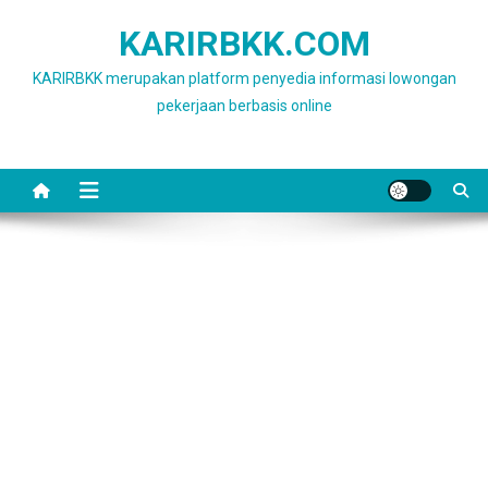
Skip
KARIRBKK.COM
to
content
KARIRBKK merupakan platform penyedia informasi lowongan
pekerjaan berbasis online