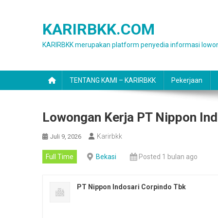
Skip
to
KARIRBKK.COM
content
KARIRBKK merupakan platform penyedia informasi lowon
TENTANG KAMI – KARIRBKK
Pekerjaan
Lowongan Kerja PT Nippon Ind
Karirbkk
Juli 9, 2026
Full Time
Bekasi
Posted 1 bulan ago
PT Nippon Indosari Corpindo Tbk