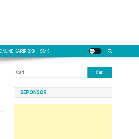
NLINE KARIR BKK – SMK
Cari
untuk:
SEPONSOR