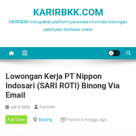
Skip
KARIRBKK.COM
to
content
KARIRBKK merupakan platform penyedia informasi lowongan
pekerjaan berbasis online
Lowongan Kerja PT Nippon
Indosari (SARI ROTI) Binong Via
Email
Karirbkk
Juli 9, 2026
Full Time
Binong
Posted 4 minggu ago