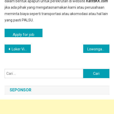
dalam bentuk apapun untuk perekrutan di website
KarirBKK.com
jika ada pihak yang mengatasnamakan kami atau perusahaan
meminta biaya seperti transportasi atau akomodasi atau hal lain
yang pasti PALSU.
Navigasi
Loker Via Online Ciater – Lowongan Pabrik SARI ROTI Area Ciater, Subang
Lowongan Pekerjaan Subang SMA/K Februari 2025 PT Nippon Indosari Corpindo Tbk
pos
Cari
untuk:
SEPONSOR