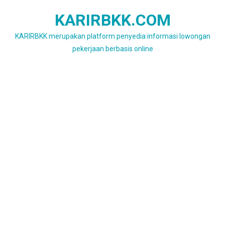
Skip
KARIRBKK.COM
to
content
KARIRBKK merupakan platform penyedia informasi lowongan
pekerjaan berbasis online