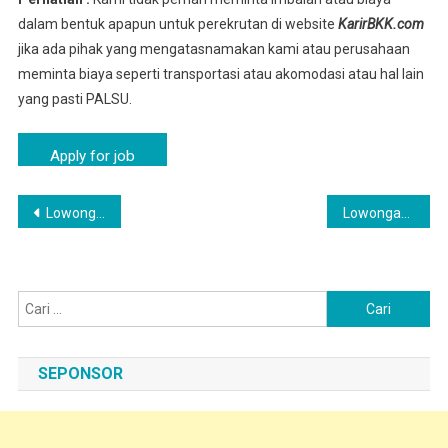
dalam bentuk apapun untuk perekrutan di website
KarirBKK.com
jika ada pihak yang mengatasnamakan kami atau perusahaan
meminta biaya seperti transportasi atau akomodasi atau hal lain
yang pasti PALSU.
Navigasi
Lowongan Kerja PT Nippon Indosari Corpindo Tbk Cilincing Terbaru
Lowongan Pekerjaan Gambir SMA/K Februari 2026 PT Nippon Indosari Corpindo Tbk
pos
Cari
untuk:
SEPONSOR