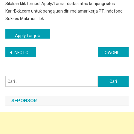
Silakan klik tombol Apply/Lamar diatas atau kunjungi situs
KarirBkk.com untuk pengajuan diri melamar kerja PT. Indofood
Sukses Makmur Tbk
Navigasi
INFO LOKER PURWOKERTO – OPERATOR PABRIK | PT INDOFOOD CBP SUKSES MAKMUR TBK
LOWONGAN KERJA KARYAWAN OPERATOR PABRIK PT INDOFOOD SURAKARTA
pos
Cari
untuk:
SEPONSOR