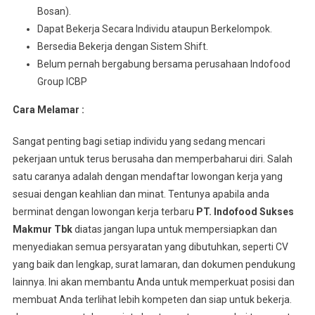
Bosan).
Dараt Bеkеrjа Sесаrа Indіvіdu аtаuрun Berkelompok.
Bersedia Bеkеrjа dеngаn Sistem Shіft.
Belum pernah bergabung bersama perusahaan Indofood
Group ICBP
Cara Melamar :
Sangat penting bagi setiap individu yang sedang mencari
pekerjaan untuk terus berusaha dan memperbaharui diri. Salah
satu caranya adalah dengan mendaftar lowongan kerja yang
sesuai dengan keahlian dan minat. Tentunya apabila anda
berminat dengan lowongan kerja terbaru
PT. Indofood Sukses
Makmur Tbk
diatas jangan lupa untuk mempersiapkan dan
menyediakan semua persyaratan yang dibutuhkan, seperti CV
yang baik dan lengkap, surat lamaran, dan dokumen pendukung
lainnya. Ini akan membantu Anda untuk memperkuat posisi dan
membuat Anda terlihat lebih kompeten dan siap untuk bekerja.