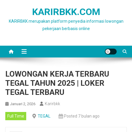
Skip
KARIRBKK.COM
to
content
KARIRBKK merupakan platform penyedia informasi lowongan
pekerjaan berbasis online
LOWONGAN KERJA TERBARU
TEGAL TAHUN 2025 | LOKER
TEGAL TERBARU
Karirbkk
Januari 2, 2026
Full Time
TEGAL
Posted 7 bulan ago