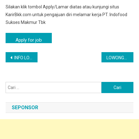
Silakan klik tombol Apply/Lamar diatas atau kunjungi situs
KarirBkk.com untuk pengajuan diri melamar kerja PT. Indofood
Sukses Makmur Tbk
Navigasi
INFO LOKER BLITAR – OPERATOR PABRIK | PT INDOFOOD CBP SUKSES MAKMUR TBK
LOWONGAN KERJA KARYAWAN OPERATOR PABRIK PT INDOFOOD TUBAN
pos
Cari
untuk:
SEPONSOR