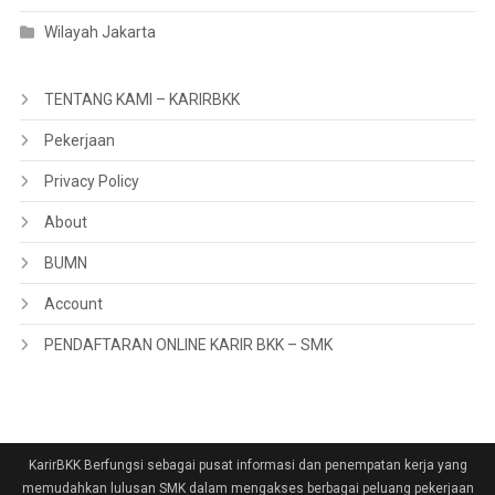
Wilayah Jakarta
TENTANG KAMI – KARIRBKK
Pekerjaan
Privacy Policy
About
BUMN
Account
PENDAFTARAN ONLINE KARIR BKK – SMK
KarirBKK Berfungsi sebagai pusat informasi dan penempatan kerja yang
memudahkan lulusan SMK dalam mengakses berbagai peluang pekerjaan