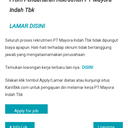
Indah Tbk
LAMAR DISINI
Seluruh proses rekrutmen PT Mayora Indah Tbk tidak dipungut
biaya apapun. Hati-hati terhadap oknum tidak bertanggung
jawab yang mengatasnamakan perusahaan.
Temukan lowongan kerja terbaru lain nya :
DISINI
Silakan klik tombol Apply/Lamar diatas atau kunjungi situs
KarirBkk.com untuk pengajuan diri melamar kerja PT Mayora
Indah Tbk
Navigasi
Info Loker SMA SMK PT Mayora Group Binong
Lowongan PT Mayora Indah Cipanas – Mayora Group