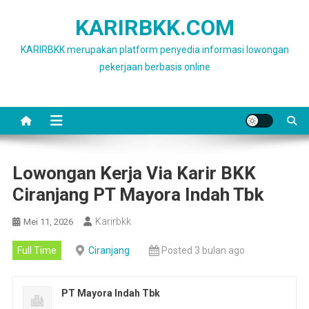
Skip
KARIRBKK.COM
to
content
KARIRBKK merupakan platform penyedia informasi lowongan
pekerjaan berbasis online
Lowongan Kerja Via Karir BKK
Ciranjang PT Mayora Indah Tbk
Karirbkk
Mei 11, 2026
Full Time
Ciranjang
Posted 3 bulan ago
PT Mayora Indah Tbk