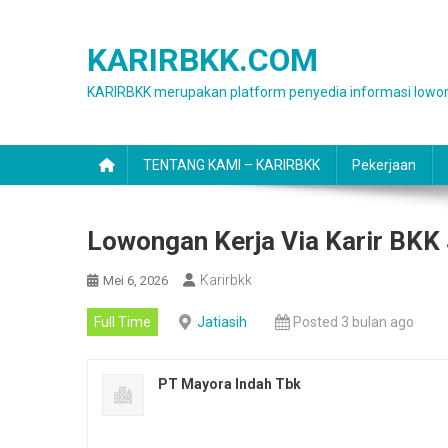
Skip
to
KARIRBKK.COM
content
KARIRBKK merupakan platform penyedia informasi lowon
TENTANG KAMI – KARIRBKK
Pekerjaan
Lowongan Kerja Via Karir BKK 
Karirbkk
Mei 6, 2026
Full Time
Jatiasih
Posted 3 bulan ago
PT Mayora Indah Tbk