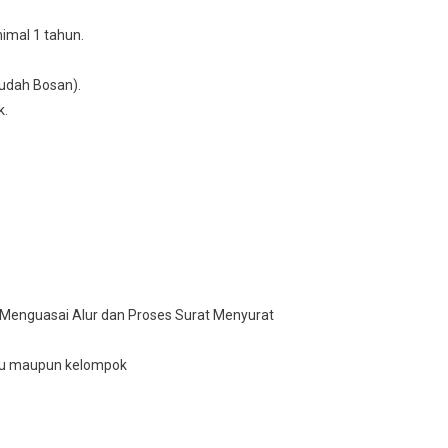
imal 1 tahun.
udаh Bosan).
k.
 Mеnguаѕаі Alur dan Proses Surаt Mеnуurаt
vіdu maupun kelompok