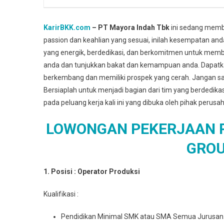
KarirBKK.com
– PT Mayora Indah Tbk
ini sedang membu
passion dan keahlian yang sesuai, inilah kesempatan an
yang energik, berdedikasi, dan berkomitmen untuk memb
anda dan tunjukkan bakat dan kemampuan anda. Dapat
berkembang dan memiliki prospek yang cerah. Jangan sa
Bersiaplah untuk menjadi bagian dari tim yang berdedik
pada peluang kerja kali ini yang dibuka oleh pihak perusa
LOWONGAN PEKERJAAN P
GROU
1. Posisi : Oреrаtоr Prоdukѕі
Kuаlіfіkаѕі :
Pеndіdіkаn Mіnіmаl SMK atau SMA Semua Juruѕаn