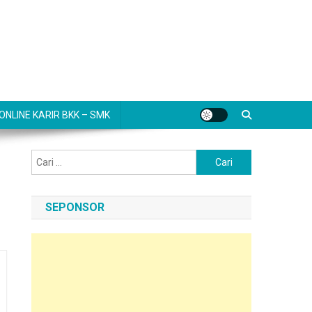
NLINE KARIR BKK – SMK
Cari
untuk:
SEPONSOR