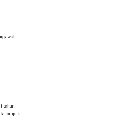
ng jawab.
1 tahun.
n kеlоmроk.