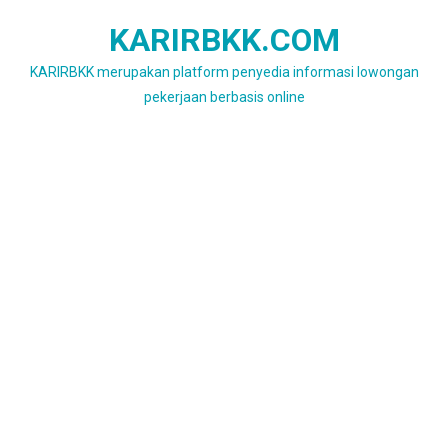
Skip
KARIRBKK.COM
to
content
KARIRBKK merupakan platform penyedia informasi lowongan
pekerjaan berbasis online