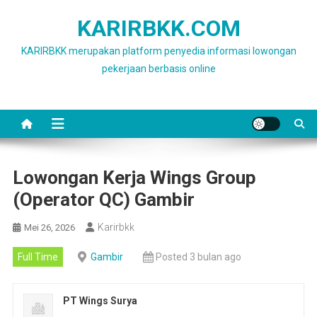
Skip
KARIRBKK.COM
to
content
KARIRBKK merupakan platform penyedia informasi lowongan
pekerjaan berbasis online
Lowongan Kerja Wings Group
(Operator QC) Gambir
Karirbkk
Mei 26, 2026
Full Time
Gambir
Posted 3 bulan ago
PT Wings Surya