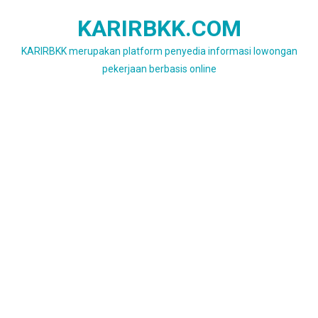
Skip
KARIRBKK.COM
to
content
KARIRBKK merupakan platform penyedia informasi lowongan
pekerjaan berbasis online