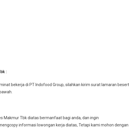
bk :
inat bekerja di PT Indofood Group, silahkan kirim surat lamaran beser
ibawah.
es Makmur Tbk diatas bermanfaat bagi anda, dan ingin
engcopy informasi lowongan kerja diatas, Tetapi kami mohon dengan