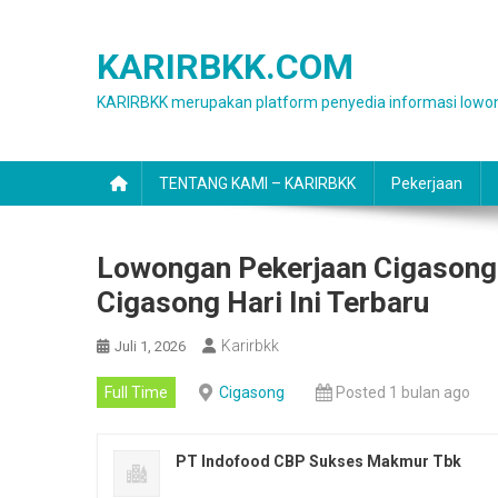
Skip
to
KARIRBKK.COM
content
KARIRBKK merupakan platform penyedia informasi lowon
TENTANG KAMI – KARIRBKK
Pekerjaan
Lowongan Pekerjaan Cigasong
Cigasong Hari Ini Terbaru
Karirbkk
Juli 1, 2026
Full Time
Cigasong
Posted 1 bulan ago
PT Indofood CBP Sukses Makmur Tbk