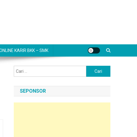
NLINE KARIR BKK – SMK
Cari
untuk:
SEPONSOR