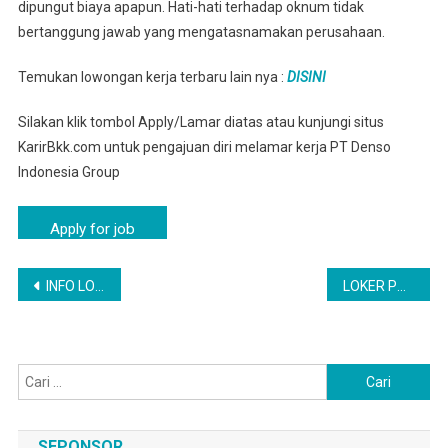
dipungut biaya apapun. Hati-hati terhadap oknum tidak
bertanggung jawab yang mengatasnamakan perusahaan.
Temukan lowongan kerja terbaru lain nya :
DISINI
Silakan klik tombol Apply/Lamar diatas atau kunjungi situs
KarirBkk.com untuk pengajuan diri melamar kerja PT Denso
Indonesia Group
Navigasi
INFO LOKER JAGAKARSA TERBARU BULAN INI | PT DENSO INDONESIA VIA JOBSTREET
LOKER PT DENSO PULO GADUNG TERBARU TAHUN 2025
pos
Cari
untuk:
SEPONSOR