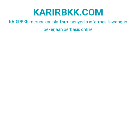
Skip
KARIRBKK.COM
to
content
KARIRBKK merupakan platform penyedia informasi lowongan
pekerjaan berbasis online