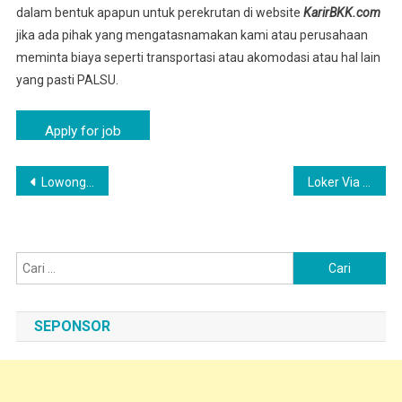
dalam bentuk apapun untuk perekrutan di website
KarirBKK.com
jika ada pihak yang mengatasnamakan kami atau perusahaan
meminta biaya seperti transportasi atau akomodasi atau hal lain
yang pasti PALSU.
Navigasi
Lowongan Kerja PT Nippon Indosari (SARI ROTI) Tangerang Via Email
Loker Via Online Cipayung – Lowongan Pabrik SARI ROTI Area Cipayung
pos
Cari
untuk:
SEPONSOR