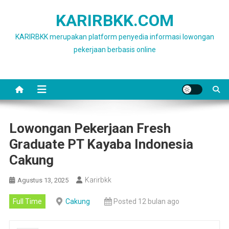
Skip
KARIRBKK.COM
to
content
KARIRBKK merupakan platform penyedia informasi lowongan
pekerjaan berbasis online
Lowongan Pekerjaan Fresh
Graduate PT Kayaba Indonesia
Cakung
Karirbkk
Agustus 13, 2025
Full Time
Cakung
Posted 12 bulan ago