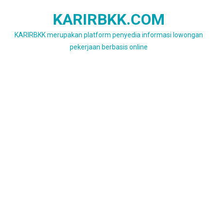
Skip
KARIRBKK.COM
to
content
KARIRBKK merupakan platform penyedia informasi lowongan
pekerjaan berbasis online