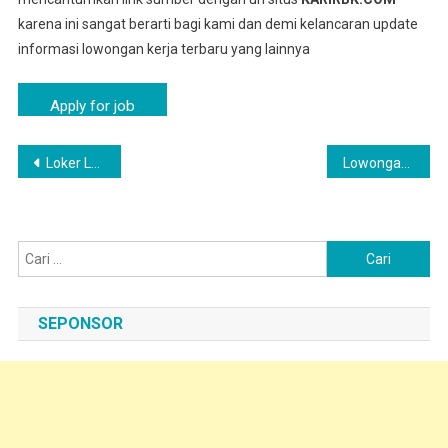
karena ini sangat berarti bagi kami dan demi kelancaran update
informasi lowongan kerja terbaru yang lainnya
Navigasi
Loker Lemahmekar, Indramayu Terbaru – Operator Pabrik | PT Indofood CBP Sukses Makmur Tbk
Lowongan Operator PT Indofood CBP Sukses Makmur Tbk Indramayu
pos
Cari
untuk:
SEPONSOR