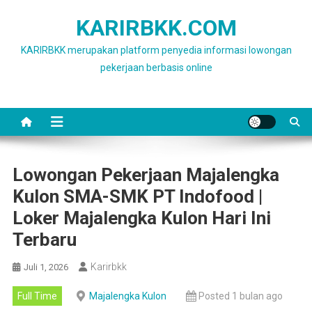
Skip
KARIRBKK.COM
to
content
KARIRBKK merupakan platform penyedia informasi lowongan
pekerjaan berbasis online
Lowongan Pekerjaan Majalengka
Kulon SMA-SMK PT Indofood |
Loker Majalengka Kulon Hari Ini
Terbaru
Karirbkk
Juli 1, 2026
Full Time
Majalengka Kulon
Posted 1 bulan ago