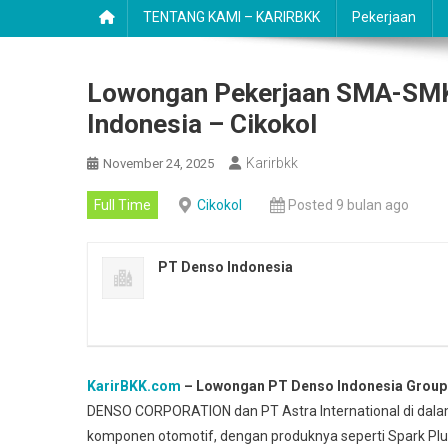
TENTANG KAMI – KARIRBKK
Pekerjaan
Lowongan Pekerjaan SMA-SMK
Indonesia – Cikokol
Karirbkk
November 24, 2025
Full Time
Cikokol
Posted 9 bulan ago
PT Denso Indonesia
KarirBKK.com
– Lowongan PT Denso Indonesia Group
DENSO CORPORATION dan PT Astra International di dalam
komponen otomotif, dengan produknya seperti Spark Plug, 