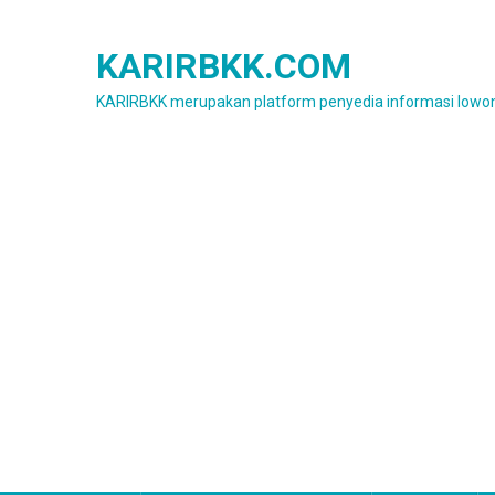
Skip
to
KARIRBKK.COM
content
KARIRBKK merupakan platform penyedia informasi lowon