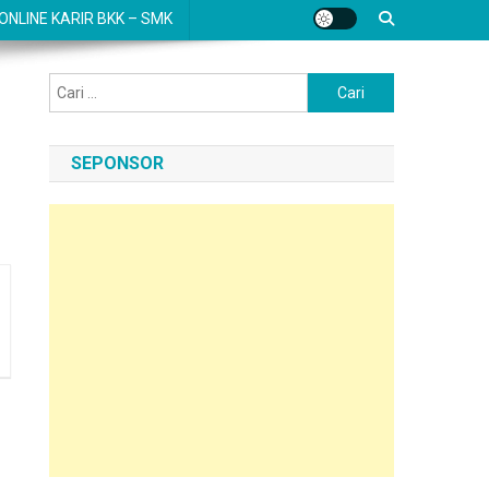
NLINE KARIR BKK – SMK
Cari
untuk:
SEPONSOR