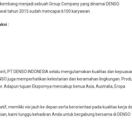
ah berkembang menjadi sebuah Group Company yang dinamai DENSO
awal tahun 2015 sudah mencapai 6100 karyawan.
kni :
pirit, PT DENSO INDONESIA selalu mengutamakan kualitas dan kepuasa
DENSO juga memperhatikan kelestarian dan keramahan lingkungan. Prod
por. Adapun tujuan Ekspornya mencakup benua Asia, Australia, Eropa
, memiliki visi jauh ke depan serta berorientasi pada kualitas kerja d
mikian, kami tunggu kehadiran Anda untuk bergabung bersama di DENSO