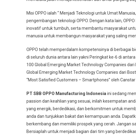
Misi OPPO ialah “ Menjadi Teknologi untuk Umat Manusia,
pengembangan teknologi OPPO. Dengan kata lain, OPPO
inovatif untuk tumbuh, serta membantu masyarakat u
manusia untuk membangun masyarakat yang saling meng
OPPO telah memperdalam kompetensinya di berbagai bid
di seluruh dunia antara lain yakni Peringkat ke-6 di anta
100 Global Emerging Market Technology Companies dari B
Global Emerging Market Technology Companies dari Bo
“Most Satisfied Customers – Smartphones” oleh Canstar 
PT SBB OPPO Manufacturing Indonesia
ini sedang mem
passion dan keahlian yang sesuai, inilah kesempatan an
yang energik, berdedikasi, dan berkomitmen untuk memb
anda dan tunjukkan bakat dan kemampuan anda. Dapat
berkembang dan memiliki prospek yang cerah. Jangan sa
Bersiaplah untuk menjadi bagian dari tim yang berdedik