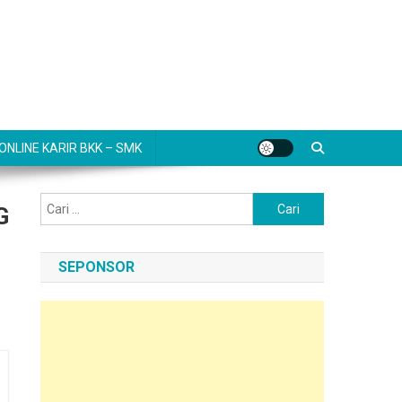
NLINE KARIR BKK – SMK
Cari
G
untuk:
SEPONSOR