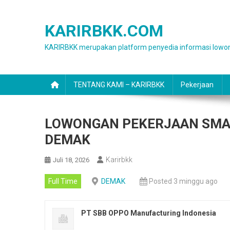
Skip
to
KARIRBKK.COM
content
KARIRBKK merupakan platform penyedia informasi lowon
TENTANG KAMI – KARIRBKK
Pekerjaan
LOWONGAN PEKERJAAN SMA
DEMAK
Karirbkk
Juli 18, 2026
Full Time
DEMAK
Posted 3 minggu ago
PT SBB OPPO Manufacturing Indonesia