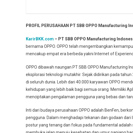
PROFIL PERUSAHAAN PT SBB OPPO Manufacturing In
KarirBKK.com
– PT SBB OPPO Manufacturing Indones
bernama OPPO. OPPO telah mengembangkan kemampuanny
mencakup empat era berbeda yakni Internet of Experien
OPPO dibawah naungan PT SBB OPPO Manufacturing Ind
eksplorasi teknologi mutakhir. Sejak didirikan pada tahu
di seluruh dunia. Lebih dari 40.000 karyawan OPPO mende
kehidupan yang lebih baik bagi semua orang. Memiliki A
menciptakan pengalaman pengguna yang bebas dan tanpa
Inti dari budaya perusahaan OPPO adalah BenFen, ber
pengguna. Dalam menghadapi tekanan dan godaan dari 
postur yang tenang dan fokus pada fundamental adalah s
membuka jalan menuju kesehatan dan umur panjang bag