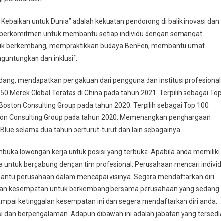
 Kebaikan untuk Dunia” adalah kekuatan pendorong di balik inovasi dan
 berkomitmen untuk membantu setiap individu dengan semangat
ntuk berkembang, mempraktikkan budaya BenFen, membantu umat
untungkan dan inklusif.
ang, mendapatkan pengakuan dari pengguna dan institusi profesional
ra 50 Merek Global Teratas di China pada tahun 2021. Terpilih sebagai To
oston Consulting Group pada tahun 2020. Terpilih sebagai Top 100
ston Consulting Group pada tahun 2020. Memenangkan penghargaan
Blue selama dua tahun berturut-turut dan lain sebagainya.
buka lowongan kerja untuk posisi yang terbuka. Apabila anda memiliki
da untuk bergabung dengan tim profesional. Perusahaan mencari indivi
antu perusahaan dalam mencapai visinya. Segera mendaftarkan diri
kan kesempatan untuk berkembang bersama perusahaan yang sedang
mpai ketinggalan kesempatan ini dan segera mendaftarkan diri anda.
asi dan berpengalaman. Adapun dibawah ini adalah jabatan yang tersedi