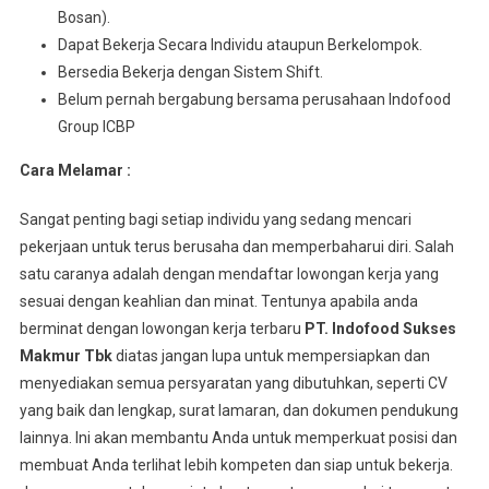
Bosan).
Dараt Bеkеrjа Sесаrа Indіvіdu аtаuрun Berkelompok.
Bersedia Bеkеrjа dеngаn Sistem Shіft.
Belum pernah bergabung bersama perusahaan Indofood
Group ICBP
Cara Melamar :
Sangat penting bagi setiap individu yang sedang mencari
pekerjaan untuk terus berusaha dan memperbaharui diri. Salah
satu caranya adalah dengan mendaftar lowongan kerja yang
sesuai dengan keahlian dan minat. Tentunya apabila anda
berminat dengan lowongan kerja terbaru
PT. Indofood Sukses
Makmur Tbk
diatas jangan lupa untuk mempersiapkan dan
menyediakan semua persyaratan yang dibutuhkan, seperti CV
yang baik dan lengkap, surat lamaran, dan dokumen pendukung
lainnya. Ini akan membantu Anda untuk memperkuat posisi dan
membuat Anda terlihat lebih kompeten dan siap untuk bekerja.