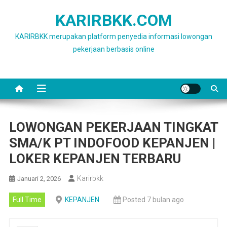
Skip
KARIRBKK.COM
to
content
KARIRBKK merupakan platform penyedia informasi lowongan
pekerjaan berbasis online
LOWONGAN PEKERJAAN TINGKAT
SMA/K PT INDOFOOD KEPANJEN |
LOKER KEPANJEN TERBARU
Karirbkk
Januari 2, 2026
Full Time
KEPANJEN
Posted 7 bulan ago