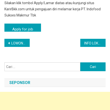
Silakan klik tombol Apply/Lamar diatas atau kunjungi situs
KarirBkk.com untuk pengajuan diri melamar kerja PT. Indofood
Sukses Makmur Tbk
Navigasi
LOWONGAN PEKERJAAN TINGKAT SMA/K PT INDOFOOD MOJOSARI | LOKER MOJOSARI TERBARU
INFO LOKER CARUBAN – OPERATOR PABRIK | PT INDOFOOD CBP SUKSES MAKMUR TBK
pos
Cari
untuk:
SEPONSOR