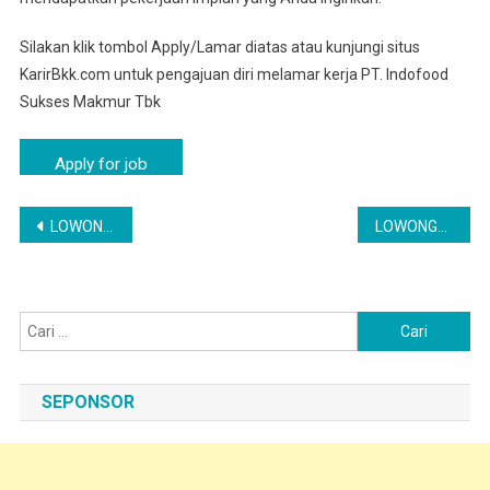
Silakan klik tombol Apply/Lamar diatas atau kunjungi situs
KarirBkk.com untuk pengajuan diri melamar kerja PT. Indofood
Sukses Makmur Tbk
Navigasi
LOWONGAN KERJA PT INDOFOOD CBP SUKSES MAKMUR TBK – KARIR BKK SURABAYA
LOWONGAN KERJA TERBARU MOJOKERTO TAHUN 2025 | LOKER MOJOKERTO TERBARU
pos
Cari
untuk:
SEPONSOR