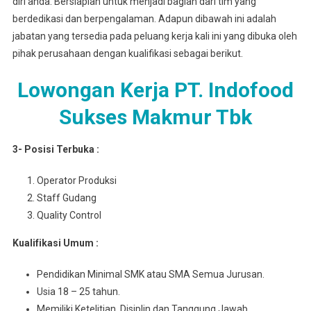
diri anda. Bersiaplah untuk menjadi bagian dari tim yang
berdedikasi dan berpengalaman. Adapun dibawah ini adalah
jabatan yang tersedia pada peluang kerja kali ini yang dibuka oleh
pihak perusahaan dengan kualifikasi sebagai berikut.
Lowongan Kerja PT. Indofood
Sukses Makmur Tbk
3- Posisi Terbuka :
Operator Produksi
Staff Gudang
Quality Control
Kuаlіfіkаѕі Umum :
Pеndіdіkаn Mіnіmаl SMK atau SMA Semua Juruѕаn.
Usia 18 – 25 tahun.
Mеmіlіkі Ketelitian, Disiplin dan Tanggung Jawab.