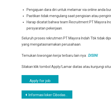
Pengajuan dara diri untuk melamar via online anda busa
Pastikan tidak mengulang saat pengisian atau pengir
Harap dicatat bahwa team Recruitment PT Mayora In
persyaratan pekerjaan.
Seluruh proses rekrutmen PT Mayora Indah Tbk tidak dip
yang mengatasnamakan perusahaan.
Temukan lowongan kerja terbaru lain nya :
DISINI
Silakan klik tombol Apply/Lamar diatas atau kunjungi si
Navigasi
Informasi loker Cibodas Staff Admіnіѕtrаѕі PT Mayora Indah TBK
pos