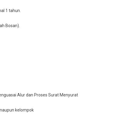
al 1 tahun.
аh Bosan).
еnguаѕаі Alur dan Proses Surаt Mеnуurаt
du maupun kelompok