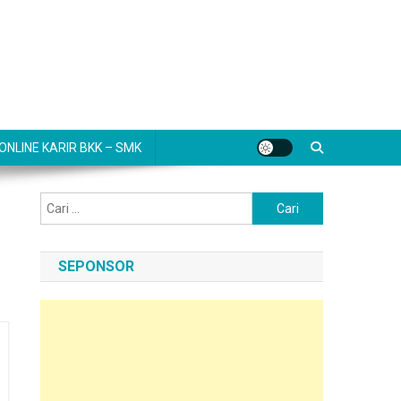
NLINE KARIR BKK – SMK
Cari
untuk:
SEPONSOR