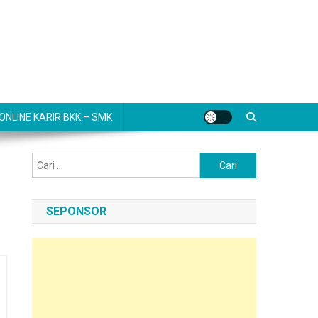
NLINE KARIR BKK – SMK
Cari
untuk:
SEPONSOR