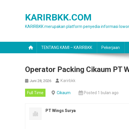
Skip
to
KARIRBKK.COM
content
KARIRBKK merupakan platform penyedia informasi lowon
TENTANG KAMI – KARIRBKK
Pekerjaan
Operator Packing Cikaum PT 
Karirbkk
Juni 28, 2026
Full Time
Cikaum
Posted 1 bulan ago
PT Wings Surya