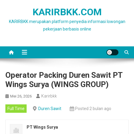
Skip
KARIRBKK.COM
to
content
KARIRBKK merupakan platform penyedia informasi lowongan
pekerjaan berbasis online
Operator Packing Duren Sawit PT
Wings Surya (WINGS GROUP)
Karirbkk
Mei 26, 2026
Full Time
Duren Sawit
Posted 2 bulan ago
PT Wings Surya