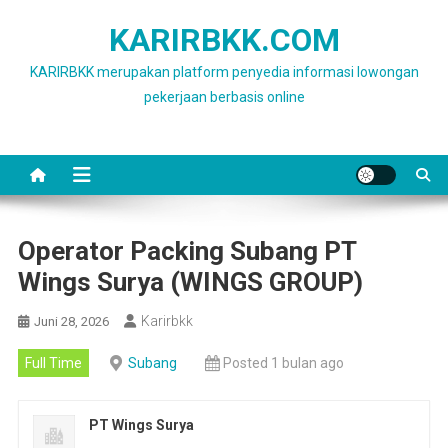
Skip
KARIRBKK.COM
to
content
KARIRBKK merupakan platform penyedia informasi lowongan
pekerjaan berbasis online
Operator Packing Subang PT
Wings Surya (WINGS GROUP)
Karirbkk
Juni 28, 2026
Full Time
Subang
Posted 1 bulan ago
PT Wings Surya