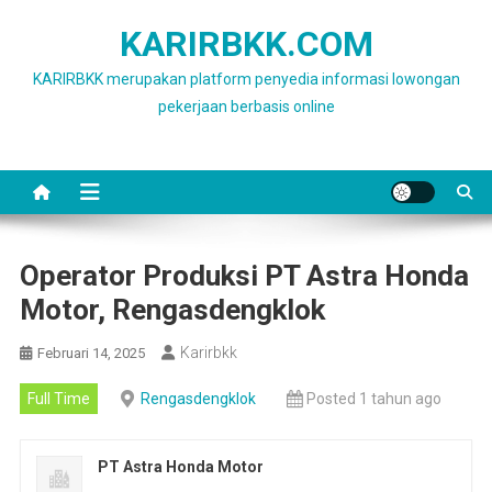
Skip
KARIRBKK.COM
to
content
KARIRBKK merupakan platform penyedia informasi lowongan
pekerjaan berbasis online
Operator Produksi PT Astra Honda
Motor, Rengasdengklok
Karirbkk
Februari 14, 2025
Full Time
Rengasdengklok
Posted 1 tahun ago
PT Astra Honda Motor