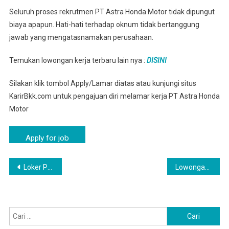
Seluruh proses rekrutmen PT Astra Honda Motor tidak dipungut
biaya apapun. Hati-hati terhadap oknum tidak bertanggung
jawab yang mengatasnamakan perusahaan.
Temukan lowongan kerja terbaru lain nya :
DISINI
Silakan klik tombol Apply/Lamar diatas atau kunjungi situs
KarirBkk.com untuk pengajuan diri melamar kerja PT Astra Honda
Motor
Navigasi
Loker PT Astra Honda Motor Plawad, Karawang Via Online
Lowongan Operator PT Astra Honda Motor Jakarta | Loker Jakarta
pos
Cari
untuk: