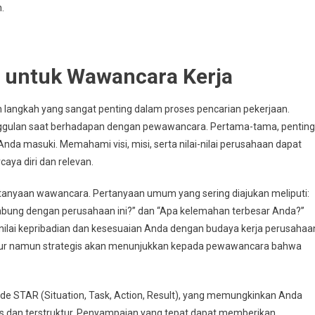
.
i untuk Wawancara Kerja
langkah yang sangat penting dalam proses pencarian pekerjaan.
nggulan saat berhadapan dengan pewawancara. Pertama-tama, penting
da masuki. Memahami visi, misi, serta nilai-nilai perusahaan dapat
ya diri dan relevan.
rtanyaan wawancara. Pertanyaan umum yang sering diajukan meliputi:
gabung dengan perusahaan ini?” dan “Apa kelemahan terbesar Anda?”
ilai kepribadian dan kesesuaian Anda dengan budaya kerja perusahaa
jur namun strategis akan menunjukkan kepada pewawancara bahwa
e STAR (Situation, Task, Action, Result), yang memungkinkan Anda
 dan terstruktur. Penyampaian yang tepat dapat memberikan