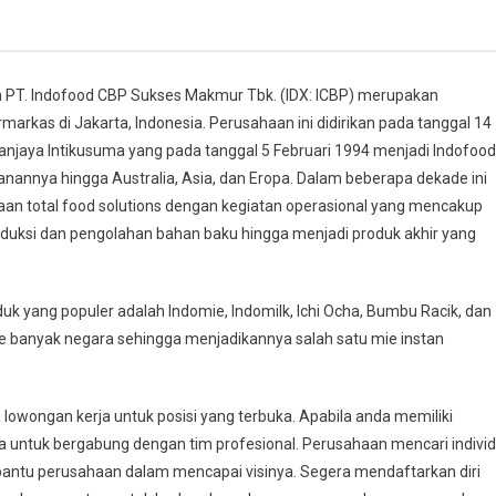
 PT. Indofood CBP Sukses Makmur Tbk. (IDX: ICBP) merupakan
rkas di Jakarta, Indonesia. Perusahaan ini didirikan pada tanggal 14
jaya Intikusuma yang pada tanggal 5 Februari 1994 menjadi Indofood
nnya hingga Australia, Asia, dan Eropa. Dalam beberapa dekade ini
aan total food solutions dengan kegiatan operasional yang mencakup
oduksi dan pengolahan bahan baku hingga menjadi produk akhir yang
k yang populer adalah Indomie, Indomilk, Ichi Ocha, Bumbu Racik, dan
 ke banyak negara sehingga menjadikannya salah satu mie instan
owongan kerja untuk posisi yang terbuka. Apabila anda memiliki
da untuk bergabung dengan tim profesional. Perusahaan mencari indivi
antu perusahaan dalam mencapai visinya. Segera mendaftarkan diri