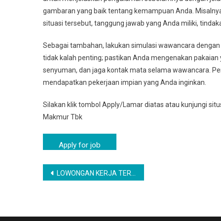
gambaran yang baik tentang kemampuan Anda. Misalnya, 
situasi tersebut, tanggung jawab yang Anda miliki, tindaka
Sebagai tambahan, lakukan simulasi wawancara dengan 
tidak kalah penting; pastikan Anda mengenakan pakaian ya
senyuman, dan jaga kontak mata selama wawancara. Pe
mendapatkan pekerjaan impian yang Anda inginkan.
Silakan klik tombol Apply/Lamar diatas atau kunjungi sit
Makmur Tbk
Navigasi
LOWONGAN KERJA TERBARU KEDIRI TAHUN 2025 | LOKER KEDIRI TERBARU
pos