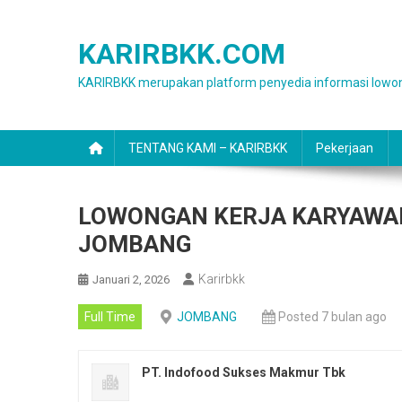
Skip
to
KARIRBKK.COM
content
KARIRBKK merupakan platform penyedia informasi lowon
TENTANG KAMI – KARIRBKK
Pekerjaan
LOWONGAN KERJA KARYAWAN
JOMBANG
Karirbkk
Januari 2, 2026
Full Time
JOMBANG
Posted 7 bulan ago
PT. Indofood Sukses Makmur Tbk