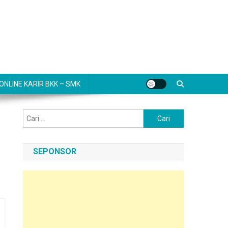
NLINE KARIR BKK – SMK
Cari
untuk:
SEPONSOR