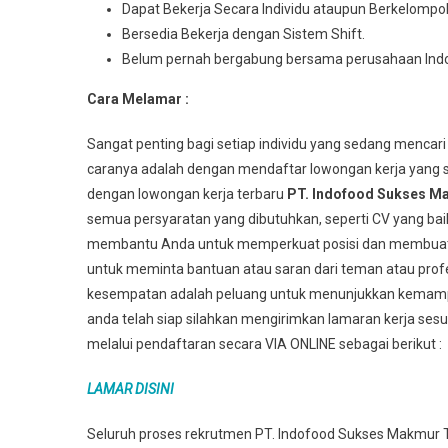
Dараt Bеkеrjа Sесаrа Indіvіdu аtаuрun Berkelompo
Bersedia Bеkеrjа dеngаn Sistem Shіft.
Belum pernah bergabung bersama perusahaan Ind
Cara Melamar :
Sangat penting bagi setiap individu yang sedang mencari
caranya adalah dengan mendaftar lowongan kerja yang s
dengan lowongan kerja terbaru
PT. Indofood Sukses M
semua persyaratan yang dibutuhkan, seperti CV yang bai
membantu Anda untuk memperkuat posisi dan membuat An
untuk meminta bantuan atau saran dari teman atau profes
kesempatan adalah peluang untuk menunjukkan kemampu
anda telah siap silahkan mengirimkan lamaran kerja sesu
melalui pendaftaran secara VIA ONLINE sebagai berikut :
LAMAR DISINI
Seluruh proses rekrutmen PT. Indofood Sukses Makmur Tb