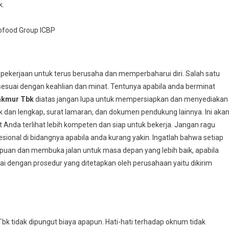
k.
ofood Group ICBP
 pekerjaan untuk terus berusaha dan memperbaharui diri. Salah satu
esuai dengan keahlian dan minat. Tentunya apabila anda berminat
akmur Tbk
diatas jangan lupa untuk mempersiapkan dan menyediakan
k dan lengkap, surat lamaran, dan dokumen pendukung lainnya. Ini aka
da terlihat lebih kompeten dan siap untuk bekerja. Jangan ragu
ional di bidangnya apabila anda kurang yakin. Ingatlah bahwa setiap
an dan membuka jalan untuk masa depan yang lebih baik, apabila
ai dengan prosedur yang ditetapkan oleh perusahaan yaitu dikirim
k tidak dipungut biaya apapun. Hati-hati terhadap oknum tidak