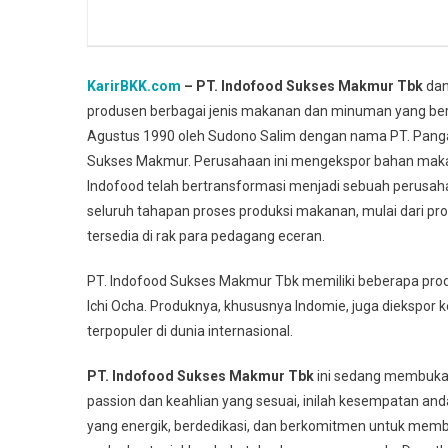
KarirBKK.com
– PT. Indofood Sukses Makmur Tbk
dan
produsen berbagai jenis makanan dan minuman yang berma
Agustus 1990 oleh Sudono Salim dengan nama PT. Pangan
Sukses Makmur. Perusahaan ini mengekspor bahan makana
Indofood telah bertransformasi menjadi sebuah perusah
seluruh tahapan proses produksi makanan, mulai dari pr
tersedia di rak para pedagang eceran.
PT. Indofood Sukses Makmur Tbk memiliki beberapa produ
Ichi Ocha. Produknya, khususnya Indomie, juga diekspor
terpopuler di dunia internasional.
PT. Indofood Sukses Makmur Tbk
ini sedang membuka l
passion dan keahlian yang sesuai, inilah kesempatan an
yang energik, berdedikasi, dan berkomitmen untuk memb