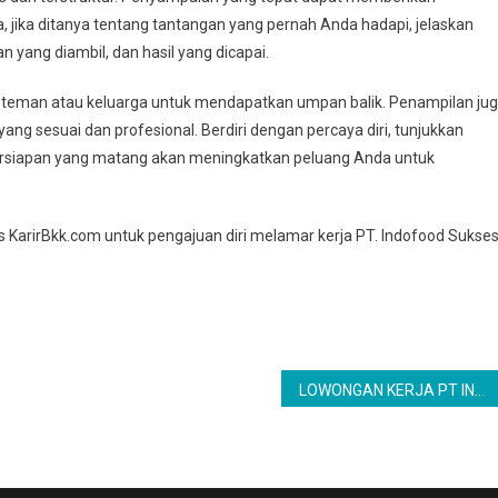
jika ditanya tentang tantangan yang pernah Anda hadapi, jelaskan
n yang diambil, dan hasil yang dicapai.
teman atau keluarga untuk mendapatkan umpan balik. Penampilan ju
ng sesuai dan profesional. Berdiri dengan percaya diri, tunjukkan
rsiapan yang matang akan meningkatkan peluang Anda untuk
us KarirBkk.com untuk pengajuan diri melamar kerja PT. Indofood Sukse
LOWONGAN KERJA PT INDOFOOD CBP SUKSES MAKMUR TBK – KARIR BKK JEMBER