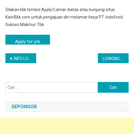
Silakan klik tombol Apply/Lamar diatas atau kunjungi situs
KarirBkk.com untuk pengajuan diri melamar kerja PT. Indofood
Sukses Makmur Tbk
Navigasi
INFO LOKER LAMONGAN – OPERATOR PABRIK | PT INDOFOOD CBP SUKSES MAKMUR TBK
LOWONGAN KERJA KARYAWAN OPERATOR PABRIK PT INDOFOOD JOMBANG
pos
Cari
untuk:
SEPONSOR