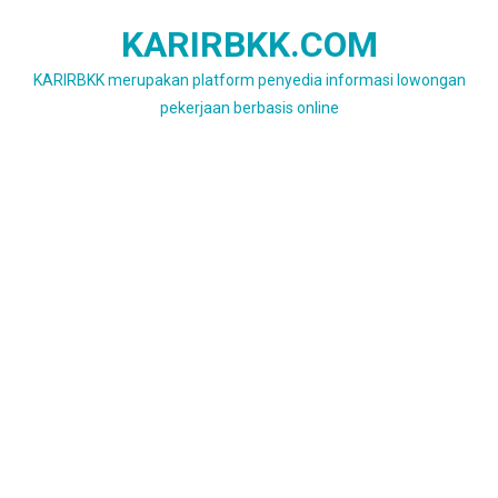
Skip
KARIRBKK.COM
to
content
KARIRBKK merupakan platform penyedia informasi lowongan
pekerjaan berbasis online