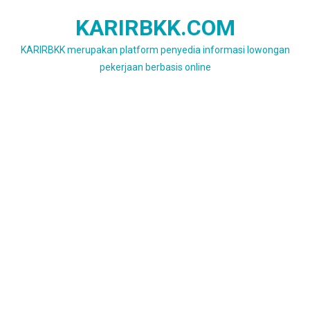
Skip
KARIRBKK.COM
to
content
KARIRBKK merupakan platform penyedia informasi lowongan
pekerjaan berbasis online